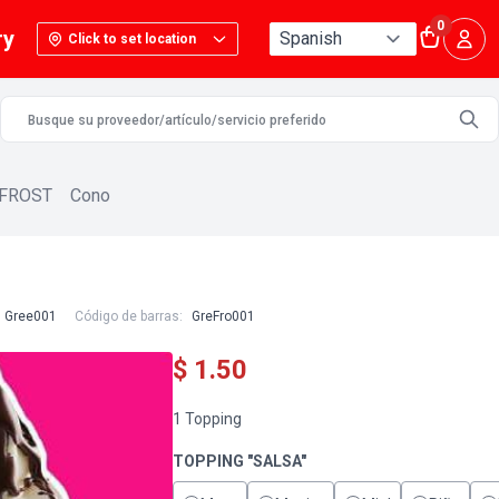
0
ry
Click to set location
 FROST
Cono
Gree001
Código de barras:
GreFro001
$ 1.50
1 Topping
TOPPING "SALSA"