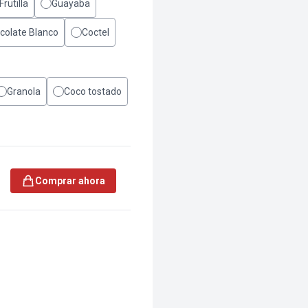
Frutilla
Guayaba
colate Blanco
Coctel
Granola
Coco tostado
Comprar ahora