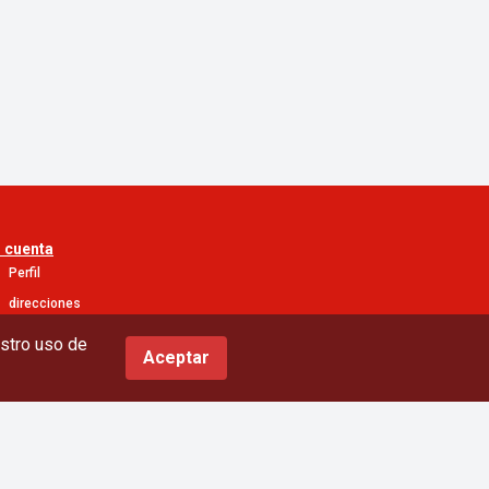
 cuenta
Perfil
direcciones
Mis ordenes
estro uso de
Aceptar
Conviértete en vendedor
Conviértase en un personal de entrega