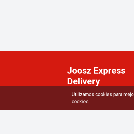
Joosz Express
Delivery
BOLETIN INFORMATIVO
Utilizamos cookies para mejor
Suscríbete a nuestro boletín para rec
cookies.
últimas actualizaciones.
enlaces rápidos