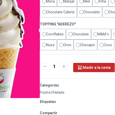
Mora
Manjar
Miel
Piña
Chocolate Caliete
Chocolate
Cho
TOPPING "ADEREZO"
Cornflakes
Chocolate
M&M´s
Nuez
Oreo
Chocapic
Coco
1
Añadir a la cesta
Categorías
Postre//Helado
Etiquetas
Compartir