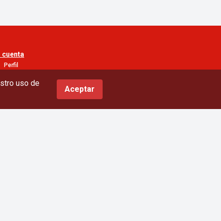
 cuenta
Perfil
direcciones
estro uso de
Aceptar
Mis ordenes
Conviértete en vendedor
Conviértase en un personal de entrega