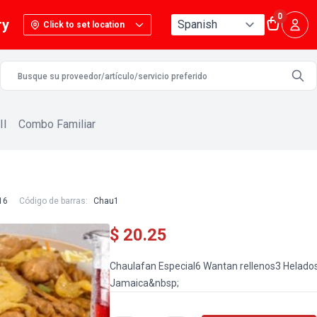
0
ry
Click to set location
II
Combo Familiar
16
Código de barras:
Chau1
$ 20.25
Chaulafan Especial6 Wantan rellenos3 Helados
Jamaica&nbsp;