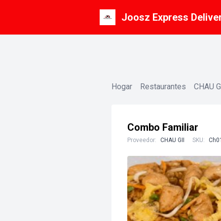
Joosz Express Delive
Hogar
Restaurantes
CHAU G
Combo Familiar
Proveedor:
CHAU GII
SKU:
Ch0