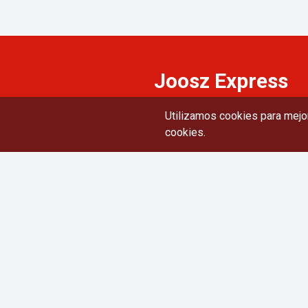
Joosz Express
Delivery
Utilizamos cookies para mejor
BOLETIN INFORMATIVO
cookies.
Suscríbete a nuestro boletín para rec
últimas actualizaciones.
enlaces rápidos
Contáctenos
política de privacidad
Términos y condiciones
Sobre nosotros